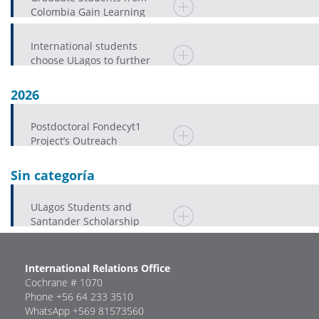
Colombia Gain Learning
Experiences at ULagos
International students
choose ULagos to further
their university education
2026
Postdoctoral Fondecyt1
Project’s Outreach
Component Promotes
Spanish Language Proficienc
Sin categoría
ULagos Students and
Santander Scholarship
International Relations Office
Cochrane # 1070
Phone +56 64 233 3510
WhatsApp +569 81573560