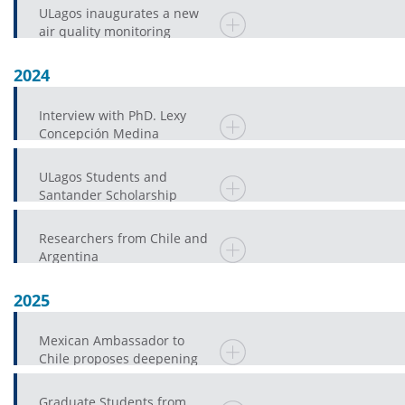
ULagos inaugurates a new
air quality monitoring
station in Osorno
2024
Interview with PhD. Lexy
Concepción Medina
ULagos Students and
Santander Scholarship
Researchers from Chile and
Argentina
2025
Mexican Ambassador to
Chile proposes deepening
the Research and Public
EducationAgenda in
Graduate Students from